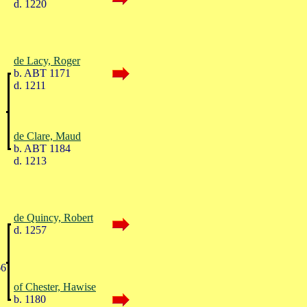
d. 1220
de Lacy, Roger
b. ABT 1171
d. 1211
de Clare, Maud
b. ABT 1184
d. 1213
de Quincy, Robert
d. 1257
66
of Chester, Hawise
b. 1180